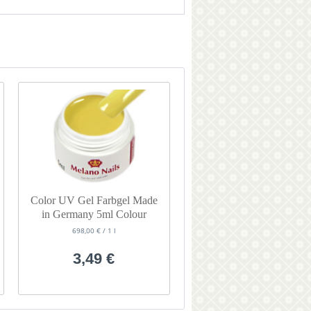
Color UV Gel Farbgel Made
in Germany 5ml Colour
Dessert
698,00 € / 1 l
3,49 €