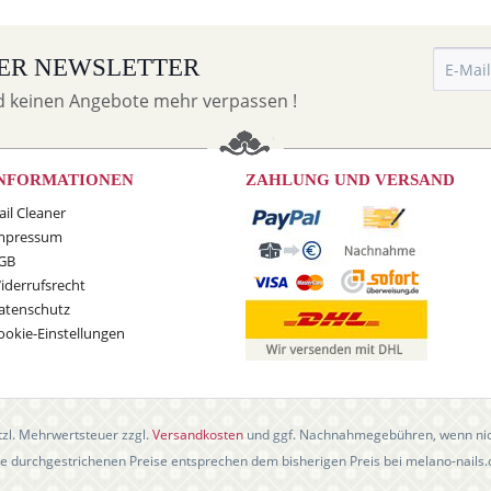
ER NEWSLETTER
d keinen Angebote mehr verpassen !
NFORMATIONEN
ZAHLUNG UND VERSAND
ail Cleaner
mpressum
GB
iderrufsrecht
atenschutz
ookie-Einstellungen
etzl. Mehrwertsteuer zzgl.
Versandkosten
und ggf. Nachnahmegebühren, wenn nic
e durchgestrichenen Preise entsprechen dem bisherigen Preis bei melano-nails