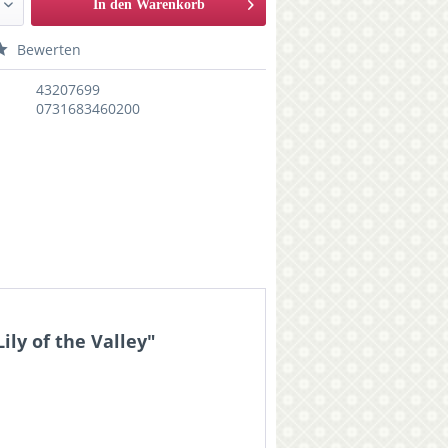
In den Warenkorb
Bewerten
43207699
0731683460200
ly of the Valley"