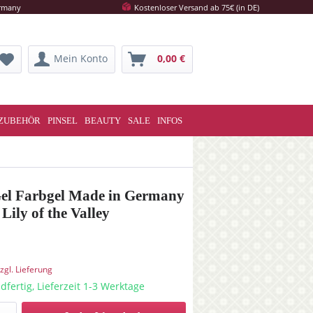
ermany
Kostenloser Versand ab 75€ (in DE)
Mein Konto
0,00 €
ZUBEHÖR
PINSEL
BEAUTY
SALE
INFOS
el Farbgel Made in Germany
Lily of the Valley
zgl. Lieferung
dfertig, Lieferzeit 1-3 Werktage