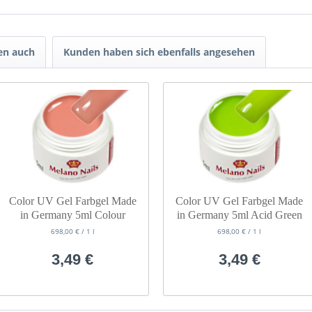
en auch
Kunden haben sich ebenfalls angesehen
Color UV Gel Farbgel Made
Color UV Gel Farbgel Made
in Germany 5ml Colour
in Germany 5ml Acid Green
Skinny
698,00 € / 1 l
698,00 € / 1 l
3,49 €
3,49 €