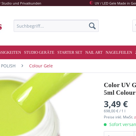
r Studio und Privatkunden
UV / LED Gele Made in G
SSIGKEITEN
STUDIO GERÄTE
STARTER SET
NAIL ART
NAGELFEILEN
 POLISH
Colour Gele
Color UV G
5ml Colour 
3,49 €
698,00 € / 1 l
Preise inkl. MwSt.
z
Sofort versan