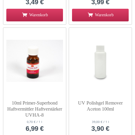
3,49 €
3,99 €
Warenkorb
Warenkorb
10ml Primer-Superbond
UV Polishgel Remover
Haftvermittler Haftverstärker
Aceton 100ml
UVHA-8
0,70 € / 1 l
39,00 € / 1 l
6,99 €
3,90 €