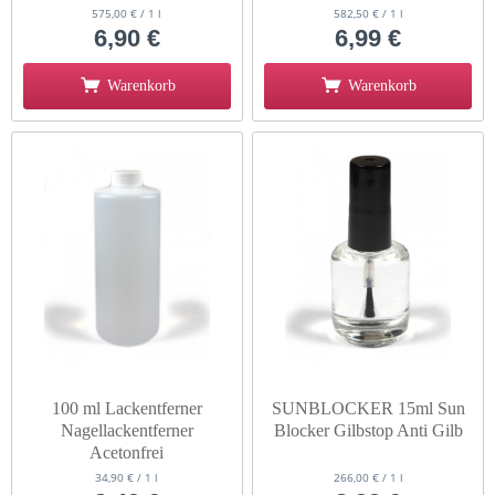
575,00 € / 1 l
582,50 € / 1 l
6,90 €
6,99 €
Warenkorb
Warenkorb
100 ml Lackentferner
SUNBLOCKER 15ml Sun
Nagellackentferner
Blocker Gilbstop Anti Gilb
Acetonfrei
34,90 € / 1 l
266,00 € / 1 l