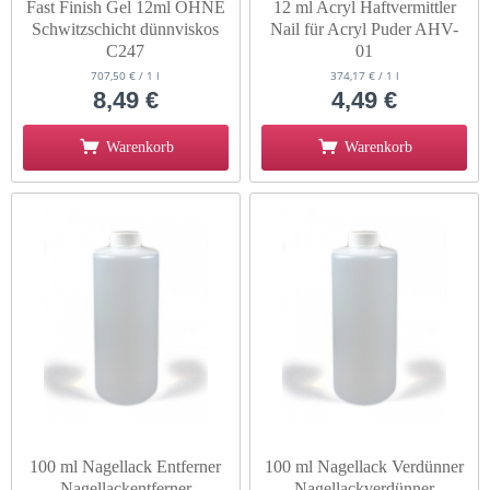
Fast Finish Gel 12ml OHNE
12 ml Acryl Haftvermittler
Schwitzschicht dünnviskos
Nail für Acryl Puder AHV-
C247
01
707,50 € / 1 l
374,17 € / 1 l
8,49 €
4,49 €
Warenkorb
Warenkorb
100 ml Nagellack Entferner
100 ml Nagellack Verdünner
Nagellackentferner
Nagellackverdünner