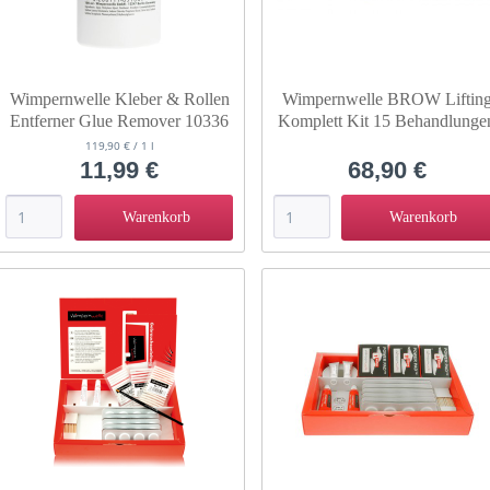
Wimpernwelle Kleber & Rollen
Wimpernwelle BROW Liftin
Entferner Glue Remover 10336
Komplett Kit 15 Behandlunge
Set 10520D
119,90 € / 1 l
11,99 €
68,90 €
Warenkorb
Warenkorb