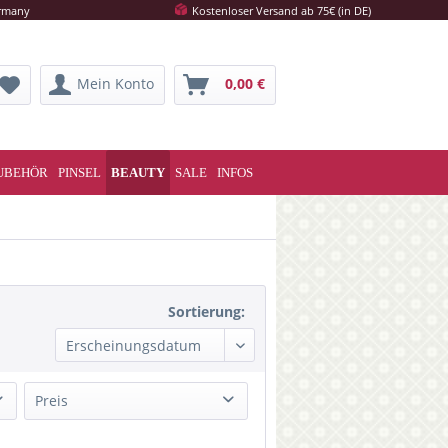
ermany
Kostenloser Versand ab 75€ (in DE)
Mein Konto
0,00 €
UBEHÖR
PINSEL
BEAUTY
SALE
INFOS
Sortierung:
Preis