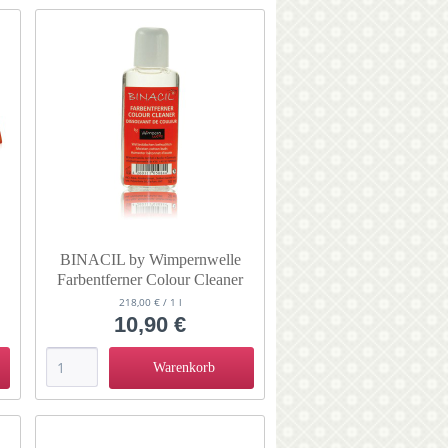
BINACIL by Wimpernwelle
Farbentferner Colour Cleaner
n
50ml 11151
218,00 € / 1 l
10,90 €
Warenkorb