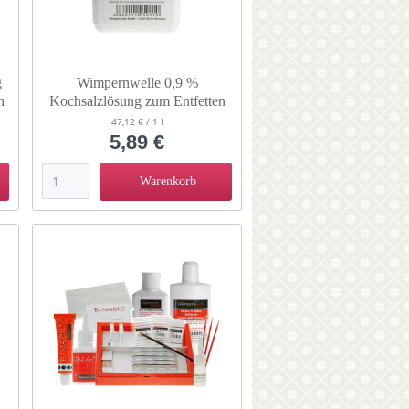
g
Wimpernwelle 0,9 %
n
Kochsalzlösung zum Entfetten
125 ML 10330
47,12 € / 1 l
5,89 €
Warenkorb