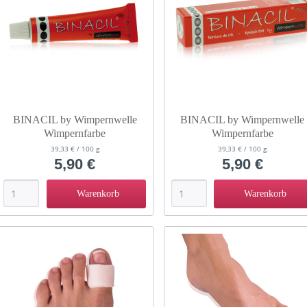
BINACIL by Wimpernwelle
BINACIL by Wimpernwelle
Wimpernfarbe
Wimpernfarbe
Augenbrauenfarbe schwarz 15 g
Augenbrauenfarbe hell schwar
39,33 € / 100 g
39,33 € / 100 g
11143
15 g 11144
5,90 €
5,90 €
Warenkorb
Warenkorb