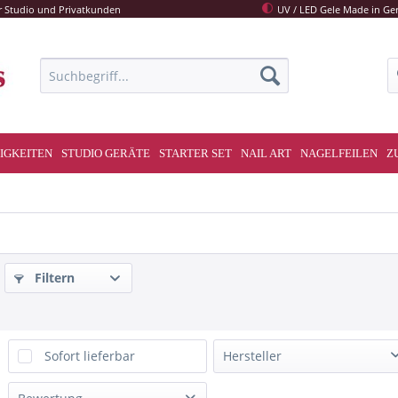
r Studio und Privatkunden
UV / LED Gele Made in G
IGKEITEN
STUDIO GERÄTE
STARTER SET
NAIL ART
NAGELFEILEN
Z
Filtern
Sofort lieferbar
Hersteller
APOTHEKER'S