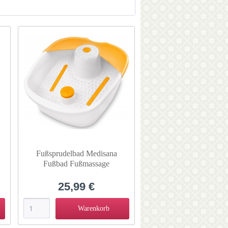
von
2,39 €
bis
134,90 €
nwelle
Fußsprudelbad Medisana
Fußbad Fußmassage
S
Fußbadewanne FS 881
25,99 €
Warenkorb