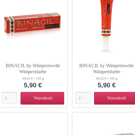
BINACIL by Wimpernwelle
BINACIL by Wimpernwelle
Wimpernfarbe
Wimpernfarbe
Augenbrauenfarbe braun 15 g
Augenbrauenfarbe natur brau
39,33 € / 100 g
39,33 € / 100 g
11145
15g 11218
5,90 €
5,90 €
Warenkorb
Warenkorb