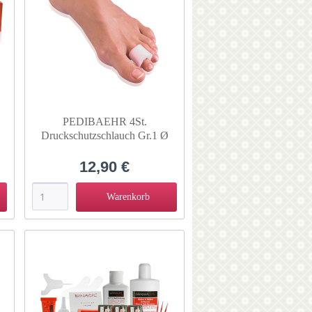
PEDIBAEHR 4St.
Druckschutzschlauch Gr.1 Ø
z
12mm 13728
12,90 €
Warenkorb