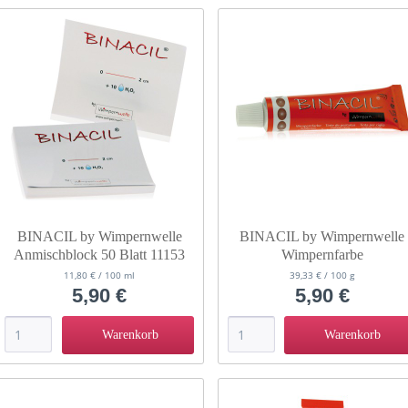
BINACIL by Wimpernwelle
BINACIL by Wimpernwelle
Anmischblock 50 Blatt 11153
Wimpernfarbe
Augenbrauenfarbe light brau
11,80 € / 100 ml
39,33 € / 100 g
15 g 11149
5,90 €
5,90 €
Warenkorb
Warenkorb