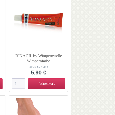
BINACIL by Wimpernwelle
Wimpernfarbe
n
Augenbrauenfarbe blau-schwarz
39,33 € / 100 g
15 g 11142
5,90 €
Warenkorb