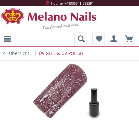
Hotline: +49(0)6341-898391
Übersicht
UV GELE & UV POLISH