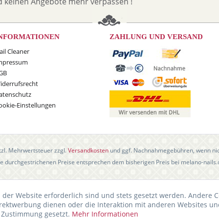
d keinen Angebote mehr verpassen !
NFORMATIONEN
ZAHLUNG UND VERSAND
ail Cleaner
mpressum
GB
iderrufsrecht
atenschutz
ookie-Einstellungen
etzl. Mehrwertsteuer zzgl.
Versandkosten
und ggf. Nachnahmegebühren, wenn nic
e durchgestrichenen Preise entsprechen dem bisherigen Preis bei melano-nails
 der Website erforderlich sind und stets gesetzt werden. Andere C
irektwerbung dienen oder die Interaktion mit anderen Websites un
r Zustimmung gesetzt.
Mehr Informationen