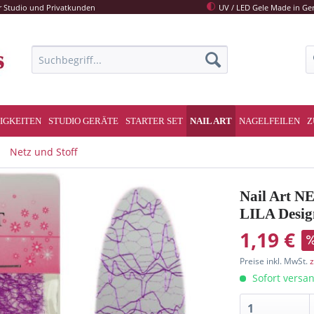
r Studio und Privatkunden
UV / LED Gele Made in G
IGKEITEN
STUDIO GERÄTE
STARTER SET
NAIL ART
NAGELFEILEN
Z
Netz und Stoff
Nail Art N
LILA Desi
1,19 €
Preise inkl. MwSt.
z
Sofort versan