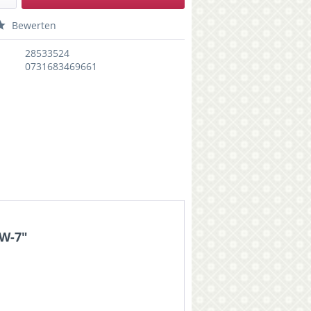
Bewerten
28533524
0731683469661
:W-7"