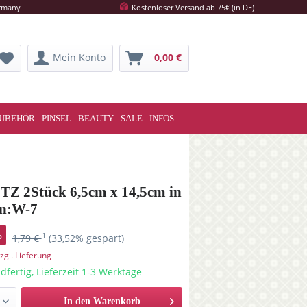
ermany
Kostenloser Versand ab 75€ (in DE)
Mein Konto
0,00 €
UBEHÖR
PINSEL
BEAUTY
SALE
INFOS
ETZ 2Stück 6,5cm x 14,5cm in
gn:W-7
1
1,79 €
(33,52% gespart)
zgl. Lieferung
dfertig, Lieferzeit 1-3 Werktage
In den Warenkorb