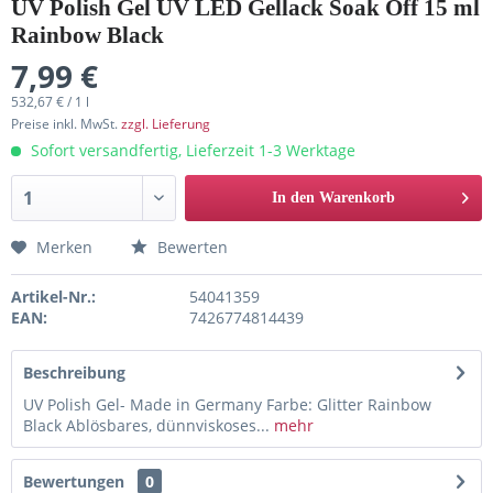
UV Polish Gel UV LED Gellack Soak Off 15 ml
Rainbow Black
7,99 €
532,67 € / 1 l
Preise inkl. MwSt.
zzgl. Lieferung
Sofort versandfertig, Lieferzeit 1-3 Werktage
In den Warenkorb
Merken
Bewerten
Artikel-Nr.:
54041359
EAN:
7426774814439
Beschreibung
UV Polish Gel- Made in Germany Farbe: Glitter Rainbow
Black Ablösbares, dünnviskoses...
mehr
Bewertungen
0