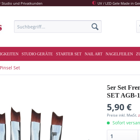
r Studio und Privatkunden
UV / LED Gele Made in G
IGKEITEN
STUDIO GERÄTE
STARTER SET
NAIL ART
NAGELFEILEN
Z
Pinsel Set
5er Set Fre
SET AGB-1
5,90 €
Preise inkl. MwSt.
z
Sofort versan