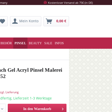
ermany
Kostenloser Versand ab 75€ (in DE)
Mein Konto
0,00 €
UBEHÖR
PINSEL
BEAUTY
SALE
INFOS
nch Gel Acryl Pinsel Malerei
52
zgl. Lieferung
dfertig, Lieferzeit 1-3 Werktage
In den Warenkorb