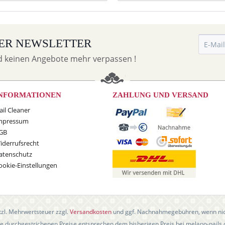
ER NEWSLETTER
d keinen Angebote mehr verpassen !
NFORMATIONEN
ZAHLUNG UND VERSAND
ail Cleaner
mpressum
GB
iderrufsrecht
atenschutz
ookie-Einstellungen
etzl. Mehrwertsteuer zzgl.
Versandkosten
und ggf. Nachnahmegebühren, wenn nic
e durchgestrichenen Preise entsprechen dem bisherigen Preis bei melano-nails