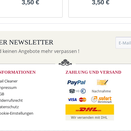
3,50 €
3,50 €
ER NEWSLETTER
d keinen Angebote mehr verpassen !
NFORMATIONEN
ZAHLUNG UND VERSAND
ail Cleaner
mpressum
GB
iderrufsrecht
atenschutz
ookie-Einstellungen