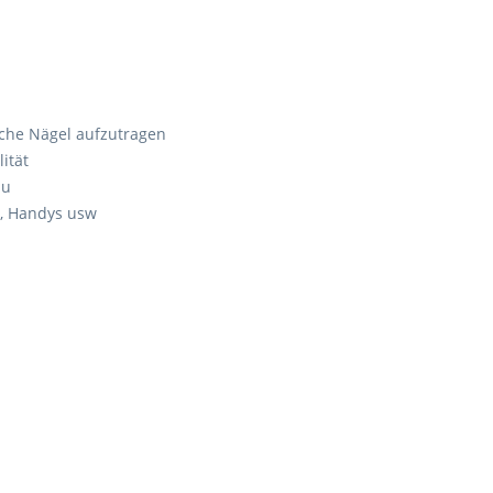
iche Nägel aufzutragen
ität
au
n, Handys usw