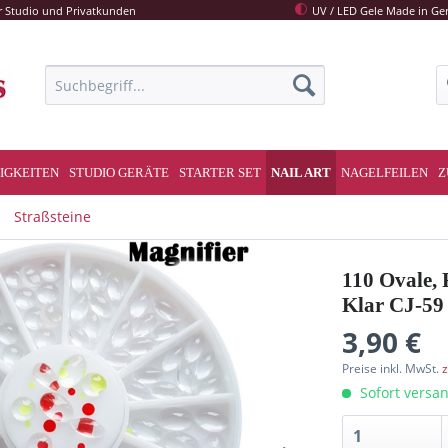
r Studio und Privatkunden
UV / LED Gele Made in G
IGKEITEN
STUDIO GERÄTE
STARTER SET
NAIL ART
NAGELFEILEN
Z
Straßsteine
110 Ovale, 
Klar CJ-59
3,90 €
Preise inkl. MwSt.
z
Sofort versan