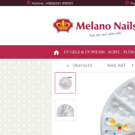
Hotline: +49(0)6341-898391
Fü
UV GELE & UV POLISH
ACRYL
FLÜSS
Übersicht
NAIL ART