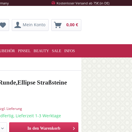
ermany
Kostenloser Versand ab 75€ (in DE)
Mein Konto
0,00 €
UBEHÖR
PINSEL
BEAUTY
SALE
INFOS
Runde,Ellipse Straßsteine
zgl. Lieferung
dfertig, Lieferzeit 1-3 Werktage
In den Warenkorb