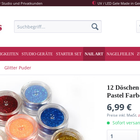
r Studio und Privatkunden
UV / LED Gele Made in G
IGKEITEN
STUDIO GERÄTE
STARTER SET
NAIL ART
NAGELFEILEN
Z
Glitter Puder
12 Döschen 
Pastel Far
6,99 €
Preise inkl. MwSt.
z
Sofort versan