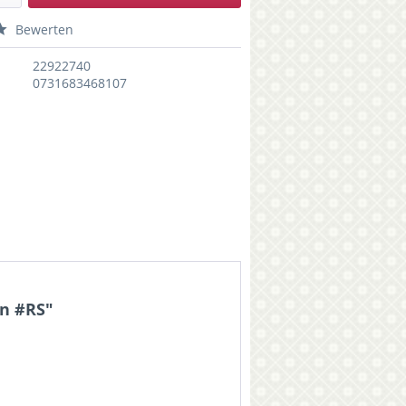
Bewerten
22922740
0731683468107
en #RS"