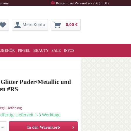
ermany
Kostenloser Versand ab 75€ (in DE)
Mein Konto
0,00 €
UBEHÖR
PINSEL
BEAUTY
SALE
INFOS
Glitter Puder/Metallic und
ben #RS
zgl. Lieferung
dfertig, Lieferzeit 1-3 Werktage
In den Warenkorb