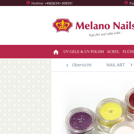
Hotline: +49(0)6341-898391
Fü
UV GELE & UV POLISH
ACRYL
FLÜSS
Übersicht
NAIL ART