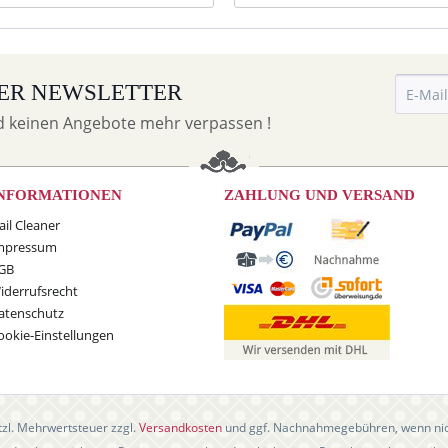
ER NEWSLETTER
d keinen Angebote mehr verpassen !
NFORMATIONEN
ZAHLUNG UND VERSAND
ail Cleaner
mpressum
GB
iderrufsrecht
atenschutz
ookie-Einstellungen
etzl. Mehrwertsteuer zzgl.
Versandkosten
und ggf. Nachnahmegebühren, wenn nic